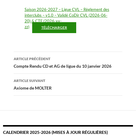
Saison 2026-2027 – Ligue CVL – Règlement des
interclubs – v1.0 – Validé CoDir CVL (2026-06-
20) & CTF (2026-xx-
zz)
TÉLÉCHARGER
Navigation
ARTICLE PRÉCÉDENT
des
Compte Rendu CD et AG de ligue du 10 janvier 2026
articles
ARTICLE SUIVANT
Axiome de MOLTER
CALENDRIER 2025-2026 (MISES À JOUR RÉGULIÈRES)