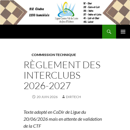
Aller
au
contenu
Recherche
Site Officiel de la Ligue Centre Val de Loire des Echecs
MENU
PRINCI
COMMISSION TECHNIQUE
RÈGLEMENT DES
INTERCLUBS
2026-2027
20 JUIN 2026
DIRTECH
Texte adopté en CoDir de Ligue du
20/06/2026 mais en attente de validation
de la CTF