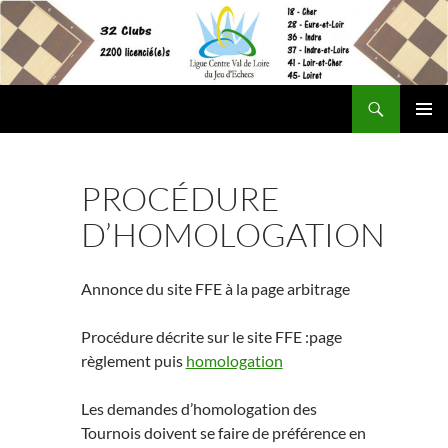
Aller
au
contenu
Recherche
Site Officiel de la Ligue Centre Val de Loire des Echecs
MENU
PRINCI
PROCÉDURE
D’HOMOLOGATION
Annonce du site FFE à la page arbitrage
Procédure décrite sur le site FFE :page
règlement puis
homologation
Les demandes d’homologation des
Tournois doivent se faire de préférence en