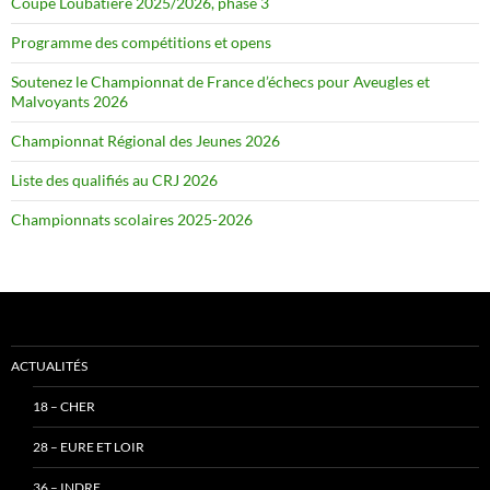
Coupe Loubatière 2025/2026, phase 3
Programme des compétitions et opens
Soutenez le Championnat de France d’échecs pour Aveugles et
Malvoyants 2026
Championnat Régional des Jeunes 2026
Liste des qualifiés au CRJ 2026
Championnats scolaires 2025-2026
ACTUALITÉS
18 – CHER
28 – EURE ET LOIR
36 – INDRE