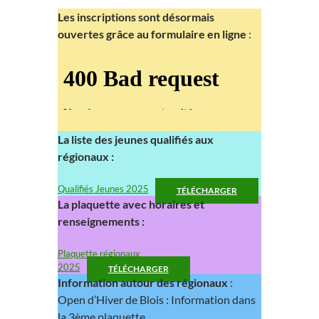
Les inscriptions sont désormais
ouvertes grâce au formulaire en ligne
:
La liste des jeunes qualifiés aux
régionaux :
Qualifiés Jeunes 2025
TÉLÉCHARGER
La plaquette avec horaires et
renseignements :
Plaquette régionaux
2025
TÉLÉCHARGER
Information autour des régionaux
:
Open d’Hiver de Blois : Information dans
la 3ème plaquette