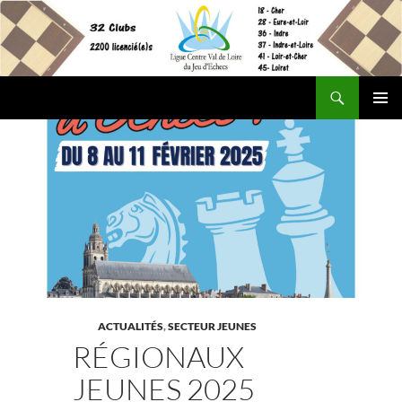
Aller
au
contenu
Recherche
Site Officiel de la Ligue Centre Val de Loire des Echecs
MENU
PRINCI
ACTUALITÉS
,
SECTEUR JEUNES
RÉGIONAUX
JEUNES 2025