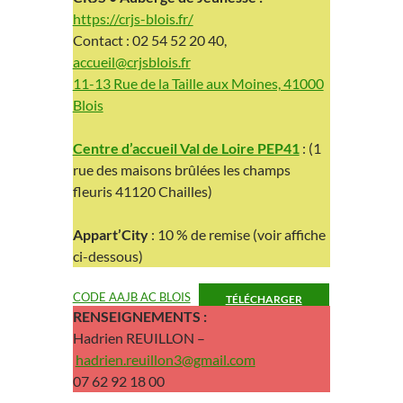
https://crjs-blois.fr/
Contact : 02 54 52 20 40,
accueil@crjsblois.fr
11-13 Rue de la Taille aux Moines, 41000
Blois
Centre d’accueil Val de Loire PEP41
: (1
rue des maisons brûlées les champs
fleuris 41120 Chailles)
Appart’City
: 10 % de remise (voir affiche
ci-dessous)
CODE AAJB AC BLOIS
TÉLÉCHARGER
RENSEIGNEMENTS :
Hadrien REUILLON –
hadrien.reuillon3@gmail.com
07 62 92 18 00