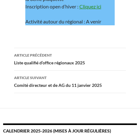
Inscription open d’hiver :
Cliquez ici
Activité autour du régional : A venir
Navigation
ARTICLE PRÉCÉDENT
des
Liste qualifié d’office régionaux 2025
articles
ARTICLE SUIVANT
Comité directeur et de AG du 11 janvier 2025
CALENDRIER 2025-2026 (MISES À JOUR RÉGULIÈRES)