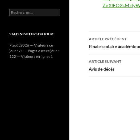
ZnXlEO2cMzfyWI
Rechercher :
Navigation
STATS VISITEURS DU JOUR :
ARTICLE PRÉCÉDENT
des
7 août 2026 --- Visiteurs ce
Finale scolaire académiq
jour : 71 --- Pages vues ce jour :
articles
122 --- Visiteurs en ligne : 1
ARTICLE SUIVANT
Avis de décès