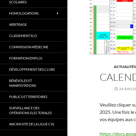
SCOLAIRES
HOMOLOGATIONS
ARBITRAGE
CLASSEMENT ELO
COMMISSION MÉDECINE
FORMATION/EMPLOI
ACTUALITÉ
DÉVELOPPEMENT DES CLUBS
CALEND
BÉNÉVOLES ET
MANIFESTATIONS
24 JUIN 2
PUBLICS ET TERRITOIRES
Veuillez cliquer s
SURVEILLANCE DES
2025. Une fois le 
OPÉRATIONS ELECTORALES
vos équipes aux c
ANCIEN SITE DE LA LIGUE CVL
https://docs.go