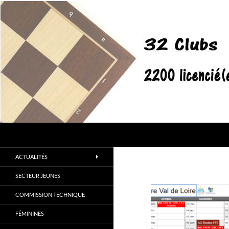
Aller
au
contenu
Recherche
Site Officiel de la Ligue Centre Val de Loire des Eche
Prenons l'initiative au Centre !
ACTUALITÉS
SECTEUR JEUNES
COMMISSION TECHNIQUE
FÉMININES