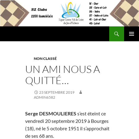
Aller
au
contenu
Recherche
Site Officiel de la Ligue Centre Val de Loire des Echecs
MENU
PRINCI
NON CLASSÉ
UN AMI NOUS A
QUITTÉ…
23 SEPTEMBRE 2019
ADMIN6582
Serge DESMOULIERES
s’est éteint ce
vendredi 20 septembre 2019 à Bourges
(18), né le 5 octobre 1951 il s’approchait
de ses 68 ans.