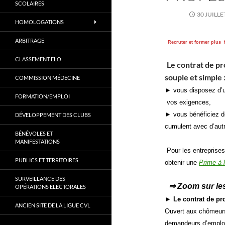
SCOLAIRES
30 JUILLE
HOMOLOGATIONS
ARBITRAGE
Recruter et former plus f
CLASSEMENT ELO
Le contrat de pr
souple et simple 
COMMISSION MÉDECINE
► vous disposez d’u
FORMATION/EMPLOI
vos exigences,
► vous bénéficiez d
DÉVELOPPEMENT DES CLUBS
cumulent avec d’autr
BÉNÉVOLES ET
MANIFESTATIONS
Pour les entreprise
PUBLICS ET TERRITOIRES
obtenir une
Prime à 
SURVEILLANCE DES
⇒ Zoom sur les
OPÉRATIONS ELECTORALES
►
Le contrat de pr
ANCIEN SITE DE LA LIGUE CVL
Ouv
ert aux chômeurs
de
mandeurs d’emploi