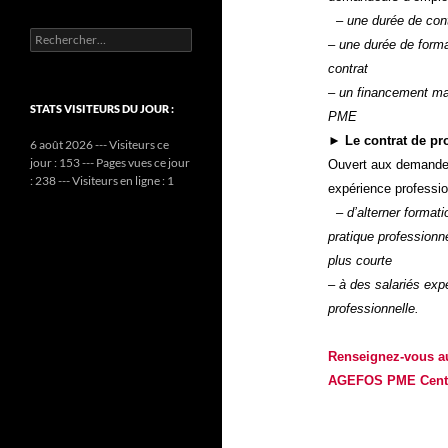
– une durée de cont
Rechercher :
– une durée de forma
contrat
– un financement ma
STATS VISITEURS DU JOUR :
PME
►
Le contrat de pr
6 août 2026 --- Visiteurs ce
jour : 153 --- Pages vues ce jour
Ouvert aux demandeu
: 238 --- Visiteurs en ligne : 1
expérience professi
– d’alterner formati
pratique professionn
plus courte
– à des salariés exp
professionnelle.
Renseignez-vous au
AGE
FOS
PME Centr