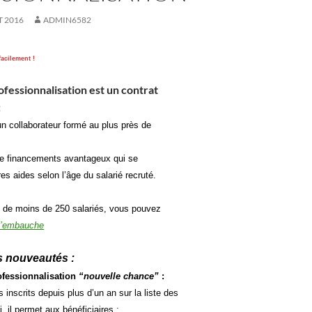
T 2016
ADMIN6582
acilement !
ofessionnalisation est un contrat
:
n collaborateur formé au plus près de
e financements avantageux qui se
es aides selon l’âge du salarié recruté.
s de moins de 250 salariés, vous pouvez
l’embauche
 nouveautés :
ofessionnalisation
“nouvelle chance”
:
 inscrits depuis plus d’un an sur la liste des
, il permet aux bénéficiaires :