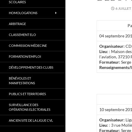
SCOLAIRES
6 JUILLET
HOMOLOGATIONS
ARBITRAGE
Pa
CLASSEMENT ELO
04 septembre 20
COMMISSION MÉDECINE
Organisateur:
CDJ
Lieu:
: Maison des 
l’aviation, 37210
FORMATION/EMPLOI
Formateur:
Serge
Renseignements/In
DÉVELOPPEMENT DES CLUBS
BÉNÉVOLES ET
MANIFESTATIONS
PUBLICS ET TERRITOIRES
SURVEILLANCE DES
10 septembre 201
OPÉRATIONS ELECTORALES
Organisateur:
Lig
ANCIEN SITE DE LA LIGUE CVL
Lieu:
: 3 rue Moli
Formateur:
Serge