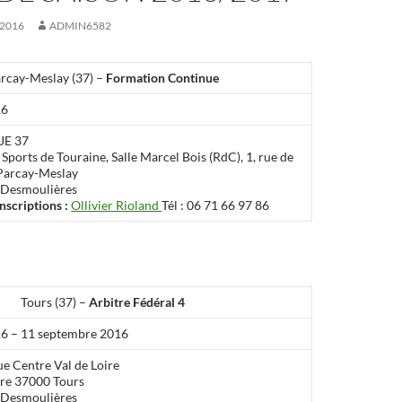
 2016
ADMIN6582
rcay-Meslay (37) –
Formation Continue
16
E 37
Sports de Touraine, Salle Marcel Bois (RdC), 1, rue de
 Parcay-Meslay
 Desmoulières
scriptions :
Ollivier Rioland
Tél : 06 71 66 97 86
Tours (37) –
Arbitre Fédéral 4
6 – 11 septembre 2016
ue Centre Val de Loire
ère 37000 Tours
 Desmoulières