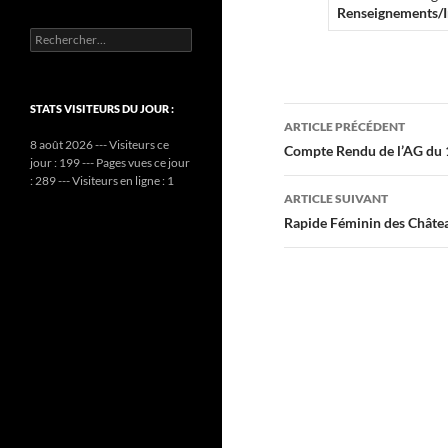
Renseignements/In
Rechercher :
STATS VISITEURS DU JOUR :
Navigation
ARTICLE PRÉCÉDENT
8 août 2026 --- Visiteurs ce
des
Compte Rendu de l’AG du 
jour : 199 --- Pages vues ce jour
: 289 --- Visiteurs en ligne : 1
articles
ARTICLE SUIVANT
Rapide Féminin des Châtea