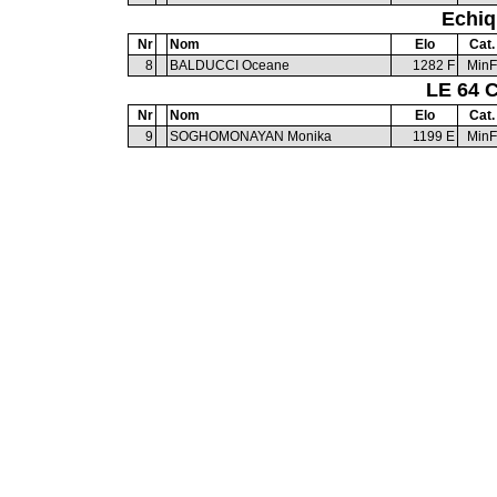
Echiq
Nr
Nom
Elo
Cat.
8
BALDUCCI Oceane
1282 F
MinF
LE 64 
Nr
Nom
Elo
Cat.
9
SOGHOMONAYAN Monika
1199 E
MinF