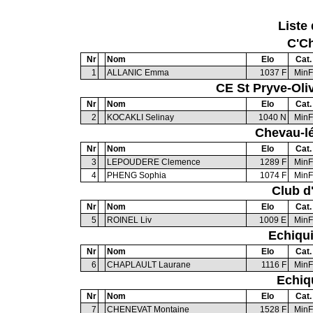
Liste 
C'Ch
Nr
Nom
Elo
Cat.
1
ALLANIC Emma
1037 F
MinF
CE St Pryve-Oli
Nr
Nom
Elo
Cat.
2
KOCAKLI Selinay
1040 N
MinF
Chevau-lé
Nr
Nom
Elo
Cat.
3
LEPOUDERE Clemence
1289 F
MinF
4
PHENG Sophia
1074 F
MinF
Club d
Nr
Nom
Elo
Cat.
5
ROINEL Liv
1009 E
MinF
Echiqu
Nr
Nom
Elo
Cat.
6
CHAPLAULT Laurane
1116 F
MinF
Echiq
Nr
Nom
Elo
Cat.
7
CHENEVAT Montaine
1528 F
MinF