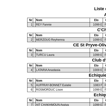
Liste 
Nr
Nom
Elo
1
REY Fannie
1099 E
C'Ch
Nr
Nom
Elo
2
MERZOUG Reyhenna
1099 E
CE St Pryve-Oli
Nr
Nom
Elo
3
TURCU Laura
1099 E
Club d
Nr
Nom
Elo
4
LATARIA Anastasia
1009 E
Echiqui
Nr
Nom
Elo
5
AUFFRAY-BONNET Eulalie
1083 F
6
ROSMORDUC Lison
1099 E
Echiq
Nr
Nom
Elo
7
AIT CHAKHMOUN Assiya
1099 E