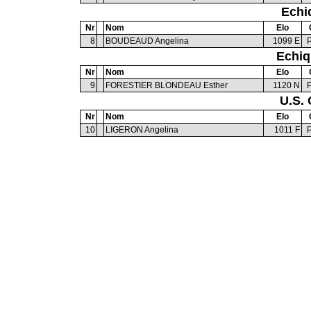
Echi
Nr
Nom
Elo
8
BOUDEAUD Angelina
1099 E
Echiq
Nr
Nom
Elo
9
FORESTIER BLONDEAU Esther
1120 N
U.S.
Nr
Nom
Elo
10
LIGERON Angelina
1011 F